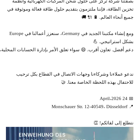
بصفتنا شركة تركز على حلول شحن المركبات الكهربائية وأنظمة
تخزين الطاقة، فإننا ملتزمون بتقديم حلول طاقة فعالة وموثوقة في
جميع أنحاء العالم. 🔋 🔌 🚚
ومع إنشاء مكتبنا الجديد في Germany، سنعزز أعمالنا في Europe
بشكل استراتيجي. 💪
دعم أفضل. تعاون أقرب. 😄 سواء تعلق الأمر بإدارة الحسابات المحلية، 
ندعو عملاءنا وشركاءنا وجهات الاتصال في القطاع بكل ترحيب
للاحتفال بهذه اللحظة الخاصة معنا. 🤝
📅 24 April،2026
📍 Monschauer Str. 12-40549، Düsseldorf
نتطلع إلى لقائكم! 👏