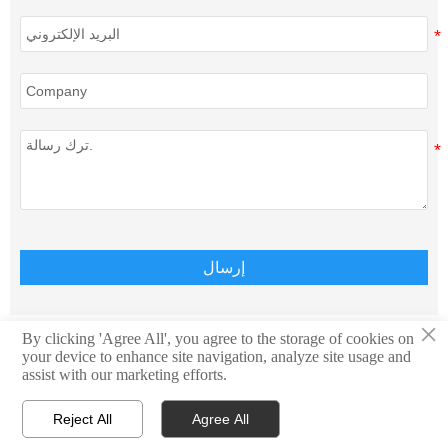
إرسال
×
By clicking 'Agree All', you agree to the storage of cookies on
your device to enhance site navigation, analyze site usage and
حقوق الطبع والنشر © Teison Energy Technology Co.,Ltd.
assist with our marketing efforts.
جميع الحقوق محفوظة.
Reject All
Agree All



