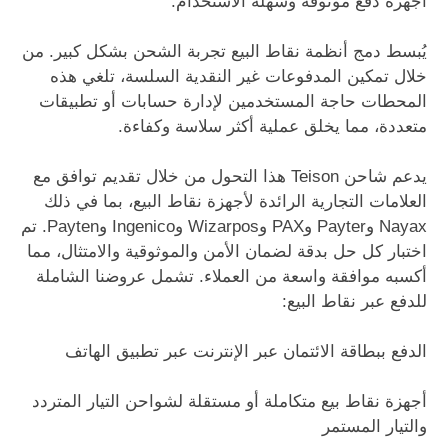
أجهزة دفع موثوقة وسهلة الاستخدام.
يُبسط دمج أنظمة نقاط البيع تجربة الشحن بشكل كبير. من
خلال تمكين المدفوعات غير النقدية السلسة، تلغي هذه
المحطات حاجة المستخدمين لإدارة حسابات أو تطبيقات
متعددة، مما يخلق عملية أكثر سلاسة وكفاءة.
يدعم شاحن Teison هذا التحول من خلال تقديم توافق مع
العلامات التجارية الرائدة لأجهزة نقاط البيع، بما في ذلك
Nayax وPayter وPAX وWizarpos وIngenico وPayten. تم
اختبار كل حل بدقة لضمان الأمن والموثوقية والامتثال، مما
أكسبه موافقة واسعة من العملاء. تشمل عروضنا الشاملة
للدفع عبر نقاط البيع:
الدفع ببطاقة الائتمان عبر الإنترنت عبر تطبيق الهاتف
أجهزة نقاط بيع متكاملة أو مستقلة لشواحن التيار المتردد
والتيار المستمر