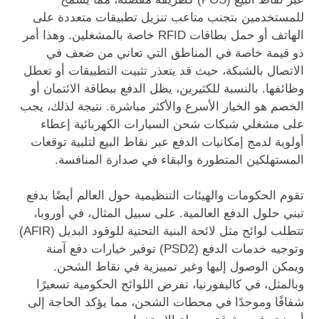
للمستخدمين بتجنب متاعب تنزيل تطبيقات متعددة على
الهاتف أو حمل بطاقات RFID خاصة بالمشغلين. وهذا أمر
ذو قيمة خاصة في المناطق التي تعاني من ضعف في
الاتصال بالشبكة، حيث قد يتعذر تثبيت التطبيقات أو تعطل
وظائفها. بالنسبة للكثيرين، يظل الدفع ببطاقة الائتمان أو
الخصم هو الخيار الأسرع والأكثر مباشرة. نتيجة لذلك، يجب
على مشغلي شبكات شحن السيارات الكهربائية إعطاء
أولوية لدمج إمكانيات الدفع عبر نقاط البيع لتلبية توقعات
المستهلكين المتطورة والبقاء في صدارة المنافسة.
تقوم الحكومات والهيئات التنظيمية حول العالم أيضًا بدفع
تبني حلول الدفع العالمية. على سبيل المثال، في أوروبا،
تتطلب لوائح مثل لائحة البنية التحتية للوقود البديل (AFIR)
وتوجيه خدمات الدفع (PSD2) توفير خيارات دفع آمنة
ويمكن الوصول إليها وغير تمييزية في نقاط الشحن.
وبالمثل، في كاليفورنيا، تفرض اللوائح الحكومية تسعيرًا
شفافًا وموحدًا في محطات الشحن، مما يؤكد الحاجة إلى