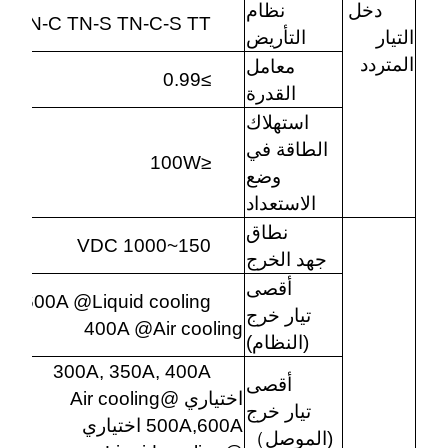
دخل
نظام
TN-C TN-S TN-C-S TT
التيار
التأريض
المتردد
معامل
≥0.99
القدرة
استهلاك
الطاقة في
≤100W
وضع
الاستعداد
نطاق
150~1000 VDC
جهد الخرج
أقصى
600A @Liquid cooling
تيار خرج
400A @Air cooling
(النظام)
300A, 350A, 400A
أقصى
اختياري @Air cooling
تيار خرج
500A,600A اختياري
(الموصل
）