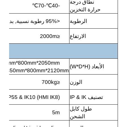
نطاق درجة
℃
-70
℃
-40
حرارة التخزين
الرطوبة
<95% رطوبة نسبية, بدون تكاثف
الارتفاع
≤2000m
850mm*800mm*2050mm (باستثناء إدارة الكابل
الأبعاد (W*D*H)
850mm*800mm*2120mm (مع إدارة الكابل)
الوزن
≤700kg
تصنيف IP & IK
IP55 & IK10 (HMI IK8)
طول كابل
5m
الشحن