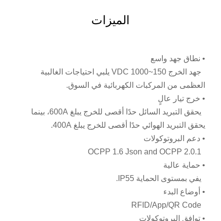
الميزات
•
نطاق جهد واسع
جهد الخرج 150~1000 VDC يلبي احتياجات الغالبية
العظمى من المركبات الكهربائية في السوق.
•
خرج تيار عالٍ
يحقق التبريد السائل حدًا أقصى للخرج يبلغ 600A، بينما
يحقق التبريد الهوائي حدًا أقصى للخرج يبلغ 400A.
• دعم البروتوكولات
OCPP 1.6 Json and OCPP 2.0.1
•
حماية عالية
يفي بمستوى الحماية IP55.
•
أوضاع البدء
RFID/App/QR Code
•
توافق البروتوكولات