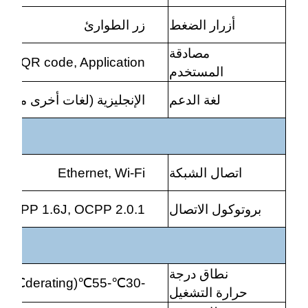
أزرار الضغط
زر الطوارئ
مصادقة
ID, QR code, Application
المستخدم
لغة الدعم
الإنجليزية (لغات أخرى متاح
اتصال الشبكة
Ethernet, Wi-Fi
بروتوكول الاتصال
OCPP 1.6J, OCPP 2.0.1
نطاق درجة
℃
derating)
(Over 55
℃
-55
℃
-30
حرارة التشغيل