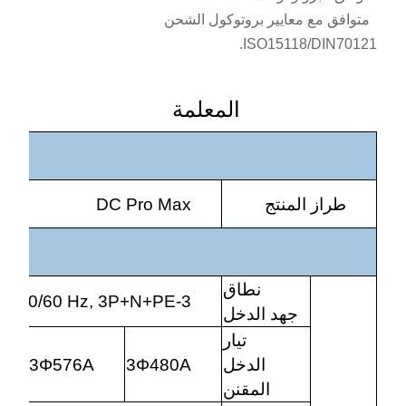
متوافق مع معايير بروتوكول الشحن
ISO15118/DIN70121.
المعلمة
طراز المنتج
DC Pro Max
نطاق
3-phase 400 VAC±10%, 50/60 Hz, 3P+N+PE
جهد الدخل
تيار
الدخل
3Φ480A
3Φ576A
المقنن