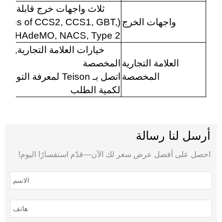
ثلاث واجهات خرج قابلة لل
واجهات الخرج
ations of CCS2, CCS1, GBT,
CHAdeMO, NACS, Type 2)
خيارات العلامة التجارية, مث
العلامة التجارية
المخصصة
المخصصة
اتصل بـ Teison لمعرفة ا
لكمية الطلب
أرسل لنا رسالة
احصل على أفضل عرض سعر لك الآن—قدّم استفسارًا اليوم!