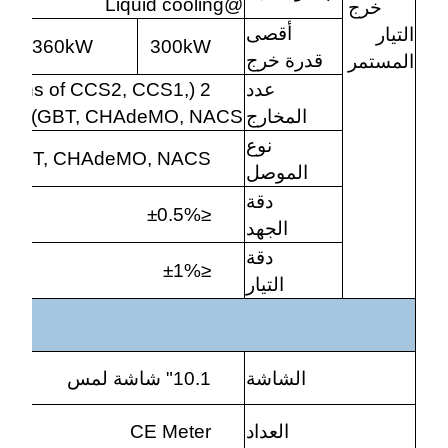
@Liquid cooling
خرج
أقصى
التيار
360kW
300kW
قدرة خرج
المستمر
عدد
nations of CCS2, CCS1,
المخارج
GBT, CHAdeMO, NACS)
نوع
, GBT, CHAdeMO, NACS
الموصل
دقة
≤±0.5%
الجهد
دقة
≤±1%
التيار
الشاشة
10.1" شاشة لمس
العداد
CE Meter