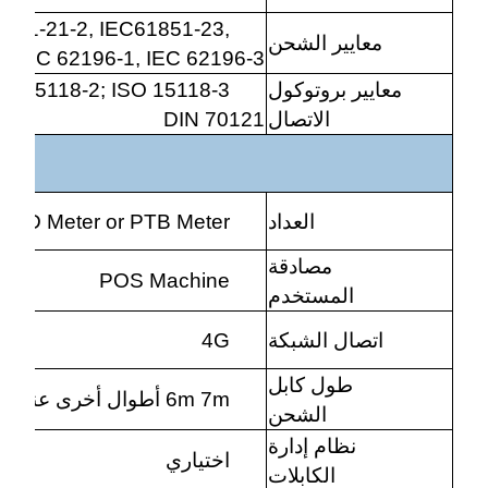
851-21-2, IEC61851-23,
معايير الشحن
, IEC 62196-1, IEC 62196-3
معايير بروتوكول
SO15118-2; ISO 15118-3;
الاتصال
DIN 70121
العداد
MID Meter or PTB Meter
مصادقة
POS Machine
المستخدم
اتصال الشبكة
4G
طول كابل
6m 7m أطوال أخرى عند الطلب
الشحن
نظام إدارة
اختياري
الكابلات