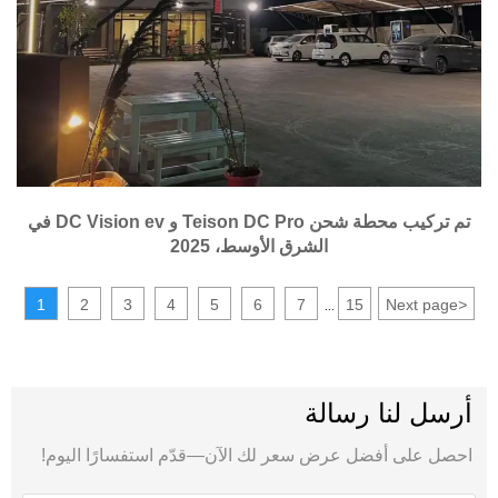
تم تركيب محطة شحن Teison DC Pro و DC Vision ev في
الشرق الأوسط، 2025
1
2
3
4
5
6
7
15
Next page
>
...
أرسل لنا رسالة
احصل على أفضل عرض سعر لك الآن—قدّم استفسارًا اليوم!