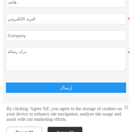
إرسال
×
By clicking 'Agree All', you agree to the storage of cookies on
your device to enhance site navigation, analyze site usage and
حقوق الطبع والنشر © Teison Energy Technology Co.,Ltd.
assist with our marketing efforts.
جميع الحقوق محفوظة.