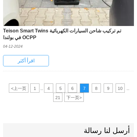
تم تركيب شاحن السيارات الكهربائية Teison Smart Twins
OCPP في بولندا
04-12-2024
اقرأ أكثر
<
上一页
1
4
5
6
7
8
9
10
...
...
21
下一页
>
أرسل لنا رسالة