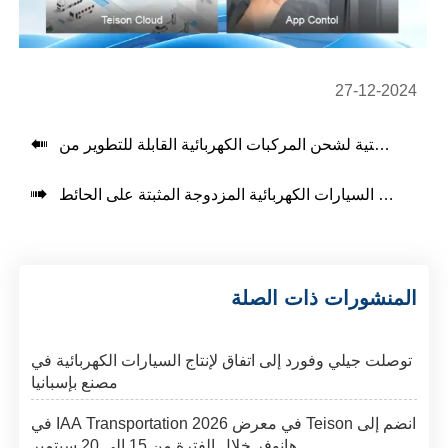
27-12-2024

:

تنبيه بإطلاق منتج جديد: شواحن السيارات الكهربائية المزدوجة المثبتة على الحائط
المنشورات ذات الصلة
توصلت جيلي وفورد إلى اتفاق لإنتاج السيارات الكهربائية في
مصنع بإسبانيا
انضم إلى Teison في معرض IAA Transportation 2026 في
هانوفر خلال الفترة من 15 إلى 20 سبتمبر