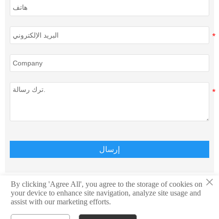
إرسال
×
By clicking 'Agree All', you agree to the storage of cookies on
your device to enhance site navigation, analyze site usage and
حقوق الطبع والنشر © Teison Energy Technology Co.,Ltd.
assist with our marketing efforts.
جميع الحقوق محفوظة.