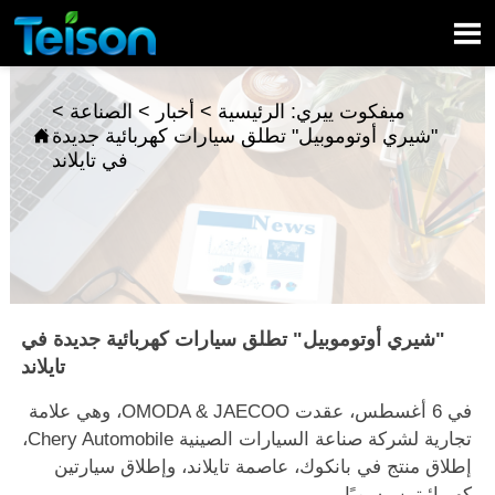

ميفكوت ييري:
الرئيسية
>
أخبار
>
الصناعة
>
"شيري أوتوموبيل" تطلق سيارات كهربائية جديدة

في تايلاند
"شيري أوتوموبيل" تطلق سيارات كهربائية جديدة في
تايلاند
في 6 أغسطس، عقدت OMODA & JAECOO، وهي علامة
تجارية لشركة صناعة السيارات الصينية Chery Automobile،
إطلاق منتج في بانكوك، عاصمة تايلاند، وإطلاق سيارتين
كهربائيتين رسميًا